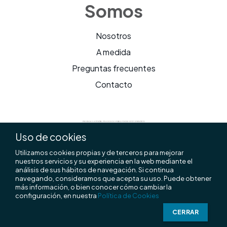
Somos
Nosotros
A medida
Preguntas frecuentes
Contacto
Uso de cookies
Utilizamos cookies propias y de terceros para mejorar
nuestros servicios y su experiencia en la web mediante el
análisis de sus hábitos de navegación. Si continua
navegando, consideramos que acepta su uso. Puede obtener
FUE-2024-03690644
más información, o bien conocer cómo cambiar la
configuración, en nuestra
Política de Cookies
CERRAR